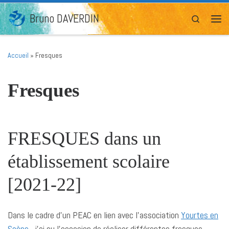
Passer au contenu
Bruno DAVERDIN
Search
Men
Accueil
»
Fresques
Fresques
FRESQUES dans un
établissement scolaire
[2021-22]
Dans le cadre d’un PEAC en lien avec l’association
Yourtes en
Scène
, j’ai eu l’occasion de réaliser différentes fresques